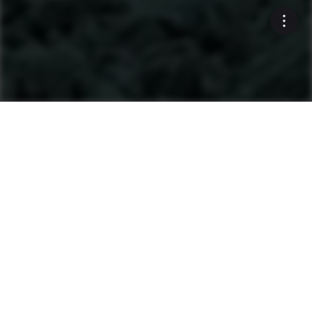
Machines
Mini pelles AMX
Recherche de produits
Mini-Pelles 1.2 - 2.0 t
Mini-Pelles 2.1 - 4.5 t
Mini-Pelles 5.0 - 7.5 t
Mini-Pelles 8.0 - 10 t
Après-vente et maintenance