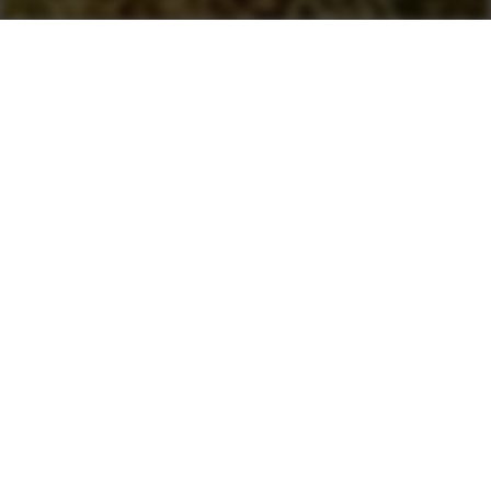
Solutions
environnementales
innovantes
Traitement de la fumée
bleue (BST)