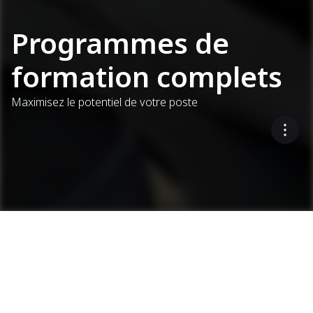
Programmes de
formation complets
Maximisez le potentiel de votre poste
Vous
souhaitez
recevoir une
Services
Programmes de formation complets
Demander une démonstration
démonstration
?
Valeur et disponibilité