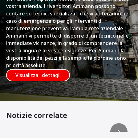
vostra azienda. I rivenditori Ammann possono
contare su tecnici specializzati che vi aiuteranno nel
caso di emergenze o per gli interventi di
manutenzione preventiva. L’ampia rete aziendale
Ammann vi permette di disporre di un tecnico nelle
immediate vicinanze, in grado di comprendere la
vostra lingua e le vostre esigenze. Per Ammann la
disponibilità dei pezzi e la semplicità d’ordine sono
priorità assolute.
Visualizza i dettagli
Notizie correlate
ADS registra i dati chiave della compattazione