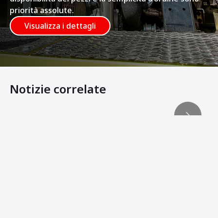
priorità assolute.
Visualizza i dettagli
Notizie correlate
Showroom virtuale di Ammann dedicato alle macchine pe
Azienda messicana in espansione nel settore governativ
La compattazione dei ponti richiede una quantità perfetta
ADS registra i dati chiave della compattazione
Ammann presenta i rulli tandem pesanti articolati aggio