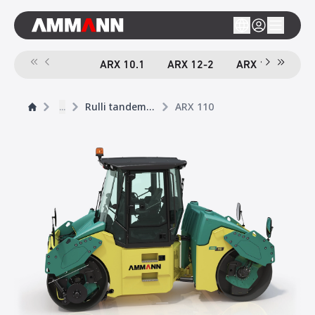
ARX 10.1
ARX 12-2
ARX 16-2
A
...
Rulli tandem pesanti
ARX 110