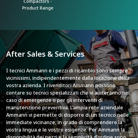
Compactors -
Product Range
After Sales & Services
I tecnici Ammann e i pezzi di ricambio sono sempre
vicinissimi, indipendentemente dalla locazione della
vostra azienda. I rivenditori Ammann possono
contare su tecnici specializzati che vi aiuteranno nel
caso di emergenze o per gli interventi di
manutenzione preventiva. L’ampia rete aziendale
Ammann vi permette di disporre di un tecnico nelle
immediate vicinanze, in grado di comprendere la
vostra lingua e le vostre esigenze. Per Ammann la
disponibilità dei pezzi e la semplicità d’ordine sono