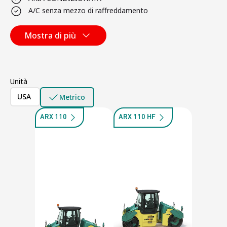
A/C senza mezzo di raffreddamento
Mostra di più
Unità
USA
Metrico
ARX 110
ARX 110 HF