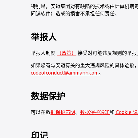
特别是，安迈集团对有缺陷的技术或由计算机病毒
间谍软件）造成的损害不承担任何责任。
举报人
举报人制度
（政策）
接受对可能违反规则的举报
如果您有与安迈有关的重大违规风险的具体迹象
codeofconduct@ammann.com
。
数据保护
可以在数
据保护声明
、
数据保护通知
和
Cookie 
印记