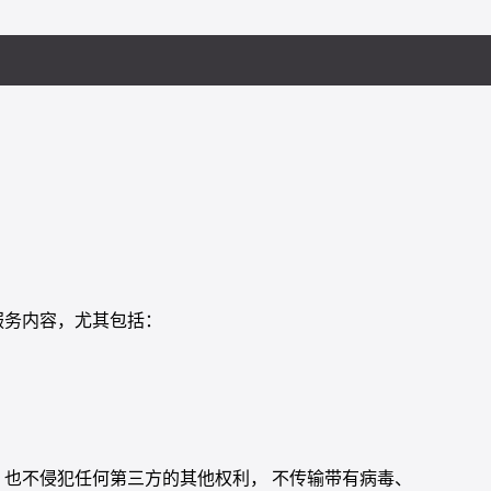
服务内容，尤其包括：
也不侵犯任何第三方的其他权利， 不传输带有病毒、