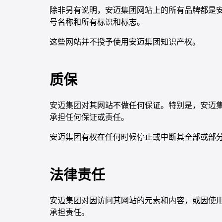
除非另有说明，安迈集团网站上的所有品牌都是
号名称和所有标识和标志。
这些网站并不授予使用安迈集团知识产权。
质保
安迈集团对其网站不做任何保证。特别是，安迈
承担任何保证或责任。
安迈集团有权在任何时候停止或中断其全部或部
法律责任
安迈集团对因访问其网站的元素和内容，或因使
承担责任。