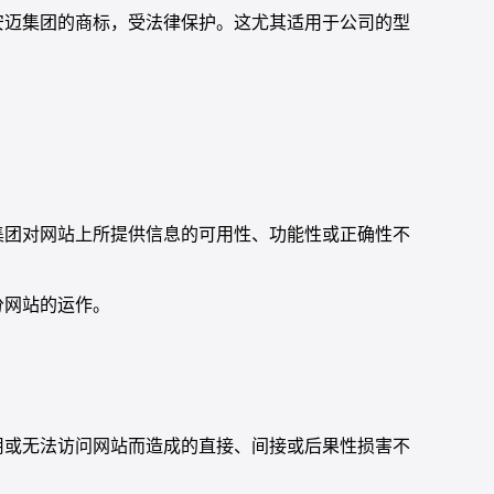
安迈集团的商标，受法律保护。这尤其适用于公司的型
集团对网站上所提供信息的可用性、功能性或正确性不
分网站的运作。
用或无法访问网站而造成的直接、间接或后果性损害不