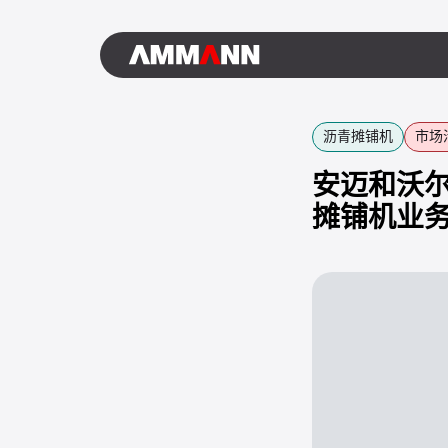
沥青摊铺机
市场
安迈和沃尔
摊铺机业