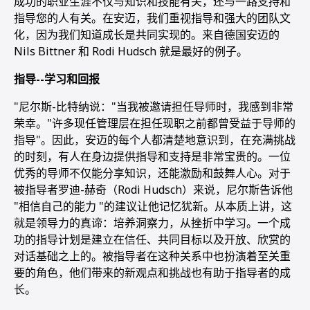
成功的职业生涯不仅与知识和技能有关，还与一路支持和
指导您的人有关。在安迈，我们重视指导和强大的团队文
化，因为我们知道成长是共同实现的。来自德国安迈的
Nils Bittner 和 Rodi Hudsch 就是最好的例子。
指导--学习和回报
"尼尔斯-比特纳说："当我被邀请担任导师时，我感到非常
荣幸。"许多现任管理层在担任现职之前都曾受益于导师的
指导"。因此，安迈的每个人都清楚地意识到，在充满挑战
的时刻，有人在身边提供指导和支持是非常宝贵的。一位
优秀的导师不仅能分享知识，还能激励和鼓舞人心。对于
被指导者罗迪-赫奇（Rodi Hudsch）来说，尼尔斯告诉他
"相信自己的能力 "的建议让他记忆犹新。从本质上讲，这
就是领导力的真谛：培养洞察力，从挫折中学习。一个成
功的指导计划是建立在信任、共同目标以及开放、欣赏的
对话基础之上的。被指导者在这种关系中也扮演着至关重
要的角色，他们带来的新观点和挑战也有助于指导者的成
长。