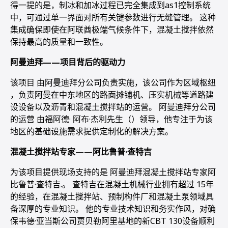
得一提的是，制冰和加冰过程已完全集成到as1控制系统
中，可通过单一界面对所有关键参数进行无缝管理。 这种
集成确保即使在阿联酋极端气候条件下，混凝土搅拌依然
保持最高的质量和一致性。
阿曼迪拜——项目背后的驱动力
该项目 由阿曼迪拜分公司负责实施，该公司作为区域枢纽
，负责阿曼在中东地区的路面摊铺机、压实机械等道路建
设设备以及沥青和混凝土搅拌站的运营。 阿曼迪拜分公司
的运营 由福阿德· 阿布·杰利先生（）领导，他专注于为该
地区的基础设施需求提供定制化的解决方案。
混凝土搅拌站专家——阿比鲁普·查特吉
为该项目提供现场支持的是 阿曼迪拜混凝土搅拌站专家阿
比鲁普·查特吉.。 查特吉在混凝土机械行业拥有超过 15年
的经验，在混凝土搅拌站、预制构件厂和混凝土泵领域具
备深厚的专业知识。 他的专业技术知识和务实作风，对确
保韦德·亚当斯公司贾贝勒阿里基地的新CBT 130设备顺利