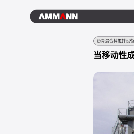
沥青混合料搅拌设
当移动性