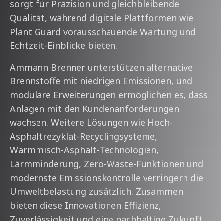
sorgt für Präzision und gleichbleibende
Qualität, während digitale Plattformen wie
Plant Guard vorausschauende Wartung und
Echtzeit-Einblicke bieten.
Ammann Brenner unterstützen alternative
Brennstoffe mit niedrigen Emissionen, und
modulare Erweiterungen ermöglichen es, dass
Anlagen mit den Kundenanforderungen
wachsen. Weitere Lösungen wie Hoch-
Asphaltrezyklat-Recyclingsysteme,
Warmmisch-Asphalt-Technologien,
Lärmminderung, Zero-Waste-Funktionen und
modernste Emissionskontrolle verringern die
Umweltbelastung zusätzlich. Zusammen
bieten diese Innovationen Effizienz,
Zuverlässigkeit und eine nachhaltige Zukunft