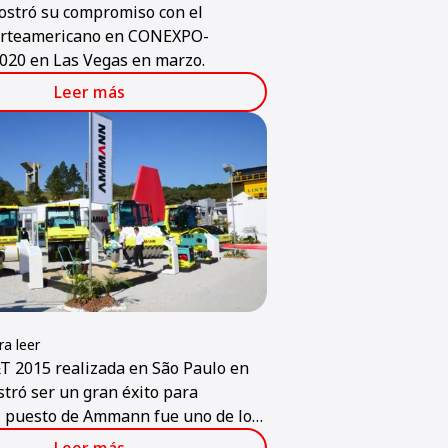
tró su compromiso con el
rteamericano en CONEXPO-
20 en Las Vegas en marzo.
Leer más
a leer
T 2015 realizada en São Paulo en
tró ser un gran éxito para
 puesto de Ammann fue uno de los
es en la feria, que se considera la