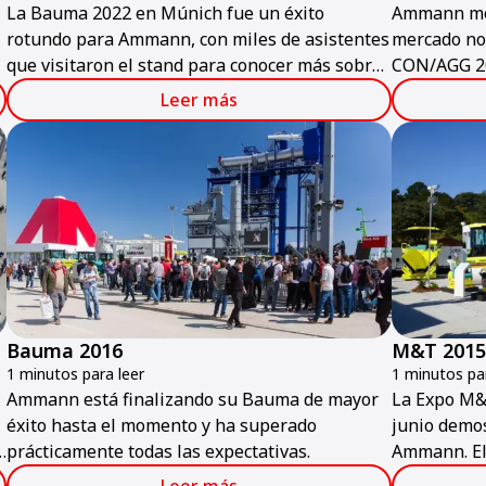
La Bauma 2022 en Múnich fue un éxito
Ammann mos
rotundo para Ammann, con miles de asistentes
mercado no
que visitaron el stand para conocer más sobre
CON/AGG 20
los productos y servicios de Ammann.
Leer más
Bauma 2016
M&T 2015
1 minutos para leer
1 minutos par
Ammann está finalizando su Bauma de mayor
La Expo M&
éxito hasta el momento y ha superado
junio demos
s
prácticamente todas las expectativas.
Ammann. El
n
más popular