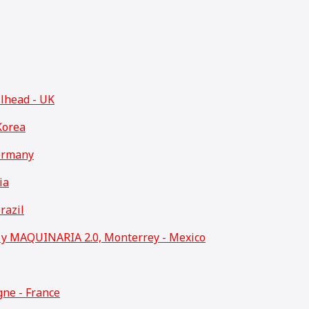
llhead - UK
Korea
ermany
ia
razil
 MAQUINARIA 2.0, Monterrey - Mexico
ne - France