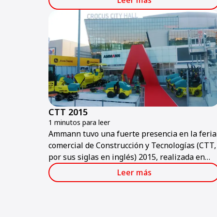
Leer más
la exposición comercial, incluyendo propuesta
nuevas.
CTT 2015
1 minutos para leer
Ammann tuvo una fuerte presencia en la feria
comercial de Construcción y Tecnologías (CTT,
por sus siglas en inglés) 2015, realizada en
Moscú a principios de junio.
Leer más