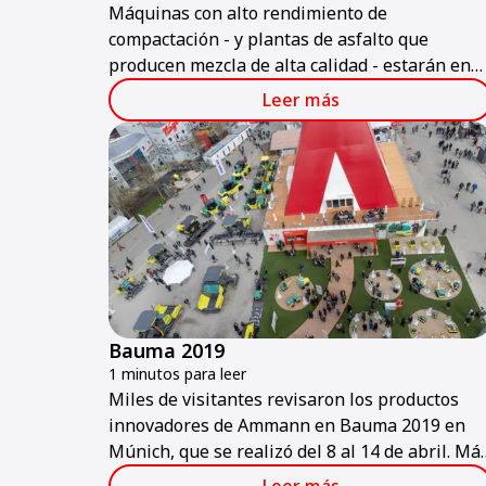
Máquinas con alto rendimiento de
compactación - y plantas de asfalto que
producen mezcla de alta calidad - estarán en
exhibición en el stand de Ammann en
Leer más
CONEXPO-CON/AGG 2023.
Bauma 2019
1 minutos para leer
Miles de visitantes revisaron los productos
innovadores de Ammann en Bauma 2019 en
Múnich, que se realizó del 8 al 14 de abril. Má
de 100 productos de Ammann se exhibieron e