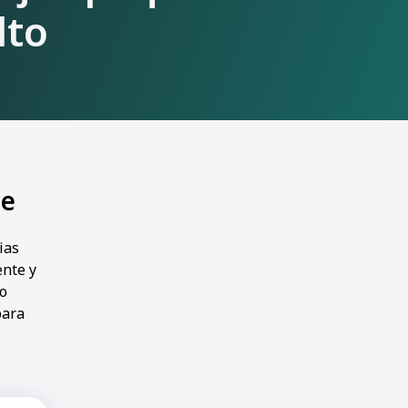
lto
te
ias
ente y
io
para