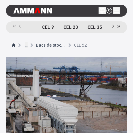
CEL 9
CEL 20
CEL 35
CEL 52
...
Bacs de stockage linéaires
CEL 52