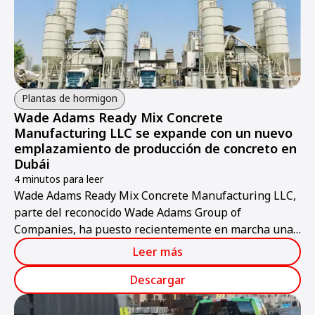
Plantas de hormigon
Wade Adams Ready Mix Concrete
Manufacturing LLC se expande con un nuevo
emplazamiento de producción de concreto en
Dubái
4 minutos para leer
Wade Adams Ready Mix Concrete Manufacturing LLC,
parte del reconocido Wade Adams Group of
Companies, ha puesto recientemente en marcha una
nueva instalación de producción de concreto de última
Leer más
generación en Jabel Ali, Dubái.
Descargar