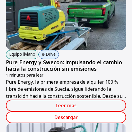
Equipo liviano
e-Drive
Pure Energy y Swecon: impulsando el cambio
hacia la construcción sin emisiones
1 minutos para leer
Pure Energy, la primera empresa de alquiler 100 %
libre de emisiones de Suecia, sigue liderando la
transición hacia la construcción sostenible. Desde su
lanzamiento en febrero de 2024, la empresa solo
Leer más
ofrece máquinas y herramientas eléctricas en alquiler.
Descargar