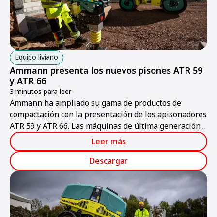
Equipo liviano
Ammann presenta los nuevos pisones ATR 59
y ATR 66
3 minutos para leer
Ammann ha ampliado su gama de productos de
compactación con la presentación de los apisonadores
ATR 59 y ATR 66. Las máquinas de última generación
ofrecen un valor añadido cuantificable a los
Leer más
contratistas gracias a su mayor productividad, su
ergonomía mejorada y su facilidad de mantenimiento.
Descargar