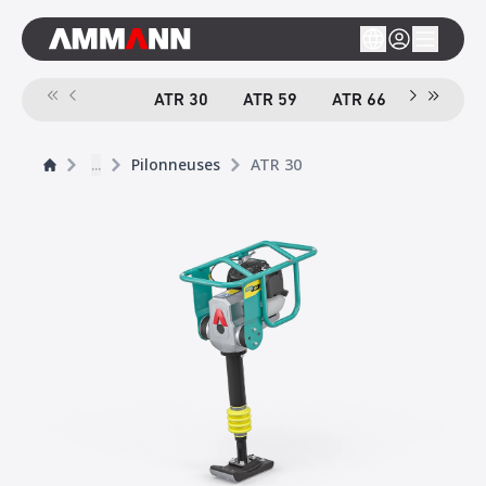
ATR 30
ATR 59
ATR 66
e
ATR 68
...
Pilonneuses
ATR 30