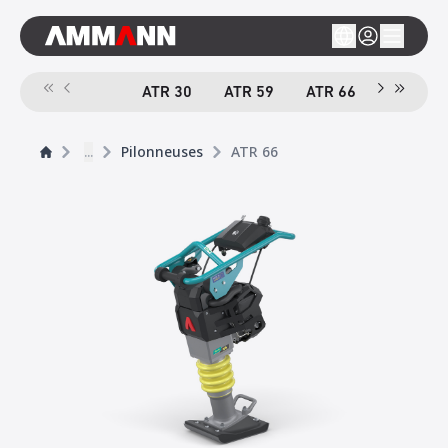
ATR 30
ATR 59
ATR 66
e
ATR 68
...
Pilonneuses
ATR 66