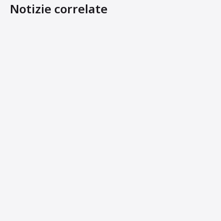
Notizie correlate
Le nuove piastre vibranti Ammann ad avanzamento offr