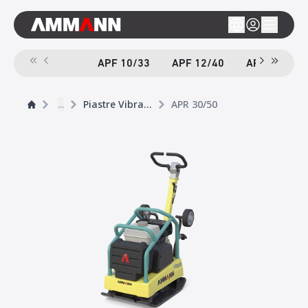
APF 10/33
APF 12/40
APF 12/40-
...
Piastre Vibranti
APR 30/50