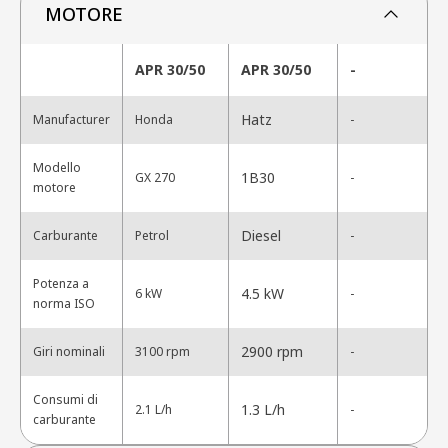
MOTORE
APR 30/50
APR 30/50
-
Hatz
Manufacturer
Honda
-
Modello
1B30
GX 270
-
motore
Diesel
Carburante
Petrol
-
Potenza a
4.5 kW
6 kW
-
norma ISO
2900 rpm
Giri nominali
3100 rpm
-
Consumi di
1.3 L/h
2.1 L/h
-
carburante