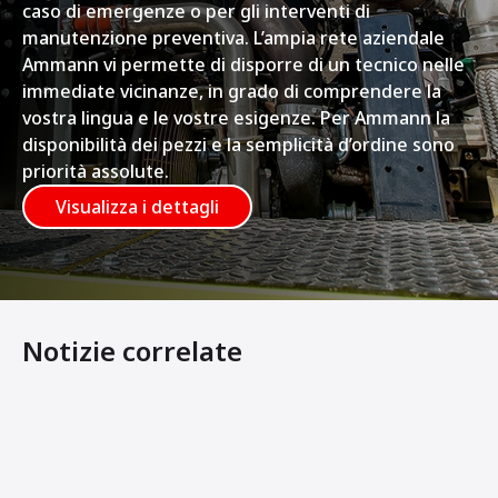
caso di emergenze o per gli interventi di
manutenzione preventiva. L’ampia rete aziendale
Ammann vi permette di disporre di un tecnico nelle
immediate vicinanze, in grado di comprendere la
vostra lingua e le vostre esigenze. Per Ammann la
disponibilità dei pezzi e la semplicità d’ordine sono
priorità assolute.
Visualizza i dettagli
Notizie correlate
Ammann showcases its extensive compaction equipment
Raggiungere la "terza dimensione" della compattazione