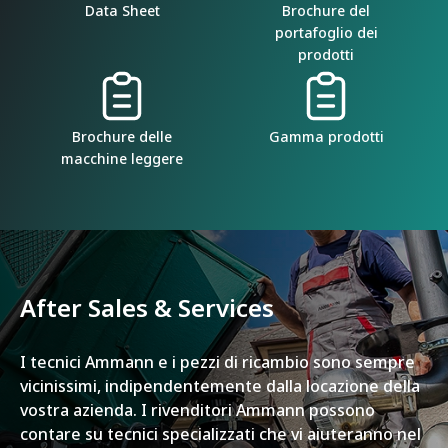
Data Sheet
Brochure del
portafoglio dei
prodotti
Brochure delle
Gamma prodotti
macchine leggere
After Sales & Services
I tecnici Ammann e i pezzi di ricambio sono sempre
vicinissimi, indipendentemente dalla locazione della
vostra azienda. I rivenditori Ammann possono
contare su tecnici specializzati che vi aiuteranno nel