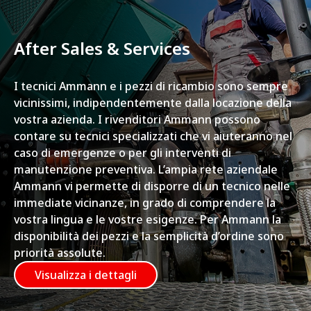
After Sales & Services
I tecnici Ammann e i pezzi di ricambio sono sempre
vicinissimi, indipendentemente dalla locazione della
vostra azienda. I rivenditori Ammann possono
contare su tecnici specializzati che vi aiuteranno nel
caso di emergenze o per gli interventi di
manutenzione preventiva. L’ampia rete aziendale
Ammann vi permette di disporre di un tecnico nelle
immediate vicinanze, in grado di comprendere la
vostra lingua e le vostre esigenze. Per Ammann la
disponibilità dei pezzi e la semplicità d’ordine sono
priorità assolute.
Visualizza i dettagli