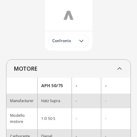
Confronto
MOTORE
APH 50/75
-
-
-
Manufacturer
Hatz Supra
-
Modello
-
1 D 50 S
-
motore
-
Carburante
Diesel
-