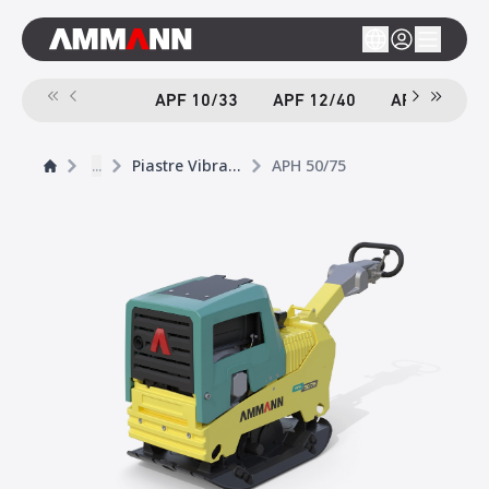
APF 10/33
APF 12/40
APF 12/40-
...
Piastre Vibranti
APH 50/75