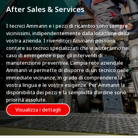
After Sales & Services
I tecnici Ammann e i pezzi di ricambio sono sempre
vicinissimi, indipendentemente dalla locazione della
vostra azienda. I rivenditori Ammann possono
contare su tecnici specializzati che vi aiuteranno nel
caso di emergenze o per gli interventi di
manutenzione preventiva. L’ampia rete aziendale
Ammann vi permette di disporre di un tecnico nelle
immediate vicinanze, in grado di comprendere la
vostra lingua e le vostre esigenze. Per Ammann la
disponibilità dei pezzi e la semplicità d’ordine sono
priorità assolute.
Visualizza i dettagli