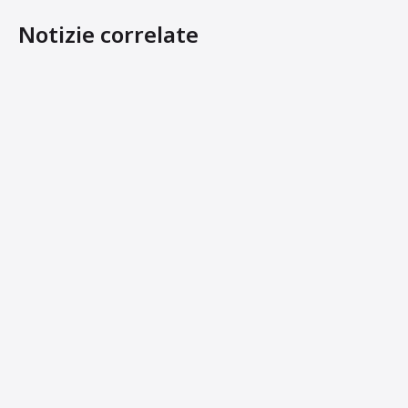
Notizie correlate
Le Piastre Elettriche Ammann Eguagliano La Potenza Del