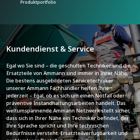
Produktportfolio
Kundendienst & Service
Egal wo Sie sind – die geschulten Techniker und die
Ersatzteile von Ammann sind immer in Ihrer Nähe.
Die bestens ausgebildeten Servicetechniker
unserer Ammann Fachhändler helfen Ihnen
jederzeit – Egal, ob es sich um einen Notfall oder
präventive Instandhaltungsarbeiten handelt. Das
weltumspannende Ammann Netzwerk stellt sicher,
dass sich in Ihrer Nähe ein Techniker befindet, der
Ihre Sprache spricht und Ihre technischen
Bedürfnisse versteht. Ersatzteilverfügbarkeit und