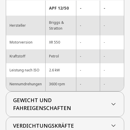
APF 12/50
-
-
Briggs &
-
Hersteller
-
Stratton
-
Motorversion
XR 550
-
-
Kraftstoff
Petrol
-
-
Leistung nach ISO
2.6 kW
-
-
Nennumdrehungen
3600 rpm
-
GEWICHT UND
FAHREIGENSCHAFTEN
VERDICHTUNGSKRÄFTE