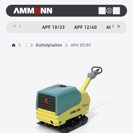
APF 10/33
APF 12/40
APF 12/40-
...
Rüttelplatten
APH 85/95