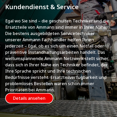
Kundendienst & Service
Egal wo Sie sind – die geschulten Techniker und die
Ersatzteile von Ammann sind immer in Ihrer Nähe.
Die bestens ausgebildeten Servicetechniker
unserer Ammann Fachhändler helfen Ihnen
jederzeit – Egal, ob es sich um einen Notfall oder
präventive Instandhaltungsarbeiten handelt. Das
weltumspannende Ammann Netzwerk stellt sicher,
dass sich in Ihrer Nähe ein Techniker befindet, der
Ihre Sprache spricht und Ihre technischen
Bedürfnisse versteht. Ersatzteilverfügbarkeit und
problemloses Bestellen waren schon immer
Prioritäten bei Ammann.
Details ansehen