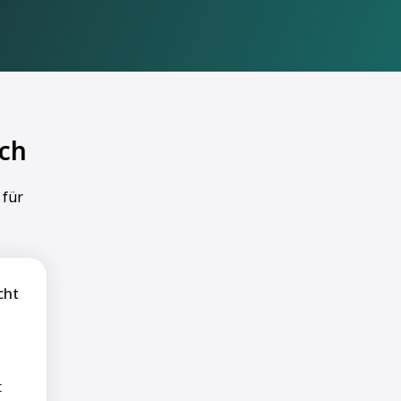
ch
 für
cht
t