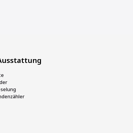
Ausstattung
te
der
eselung
ndenzähler