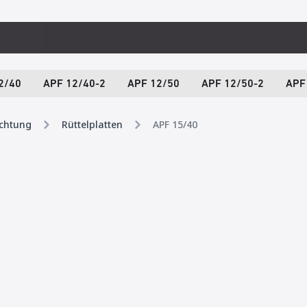
2/40
APF 12/40-2
APF 12/50
APF 12/50-2
APF
ichtung
Rüttelplatten
APF 15/40