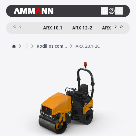
ARX 10.1
ARX 12-2
ARX 16-2
A
...
Rodillos compactador tándem
ARX 23.1-2C