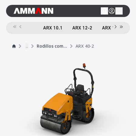
ARX 10.1
ARX 12-2
ARX 16-2
A
...
Rodillos compactador tándem
ARX 40-2