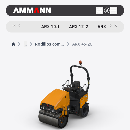
ARX 10.1
ARX 12-2
ARX 16-2
A
...
Rodillos compactador tándem
ARX 45-2C