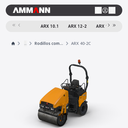
ARX 10.1
ARX 12-2
ARX 16-2
A
...
Rodillos compactador tándem
ARX 40-2C