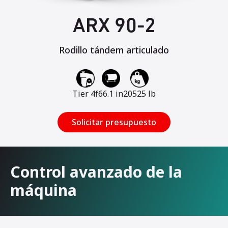
ARX 90-2
Rodillo tándem articulado
Tier 4f
66.1 in
20525 lb
Solicitar presupuesto
Control avanzado de la
máquina