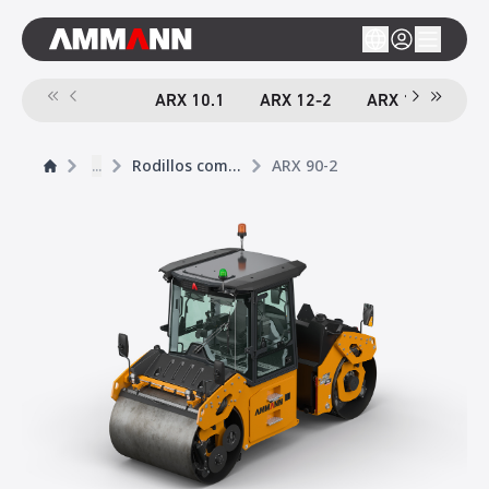
ARX 10.1
ARX 12-2
ARX 16-2
A
...
Rodillos compactador tándem
ARX 90-2