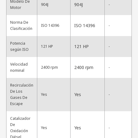
Modelo De
904J
904J
-
Motor
Norma De
ISO 14396
ISO 14396
-
Clasificación
Potencia
121 HP
121 HP
-
según ISO
Velocidad
2400 rpm
2400 rpm
-
nominal
Recirculación
De Los
Yes
Yes
-
Gases De
Escape
Catalizador
De
Yes
Yes
-
Oxidación
Diésel