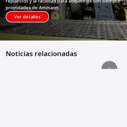
repuestos y la facilidad para adquirirlos son siempre
prioridades de Ammann.
Ver detalles
Noticias relacionadas
Extendedora de accionamiento eléctrico y nuevas tecnol
Máquinas compactadoras con motor eléctrico ayudan a max
Una Estela de Éxitos
El rodillo eléctrico impulsa el objetivo de neutralidad cl
VEA LO FÁCIL QUE ES CARGAR EL 𝘦ARX 26-2
El nuevo rodillo Ammann 𝘦ARX 26-2 utiliza un accionamie