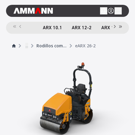
ARX 10.1
ARX 12-2
ARX 16-2
A
...
Rodillos compactador tándem
eARX 26-2