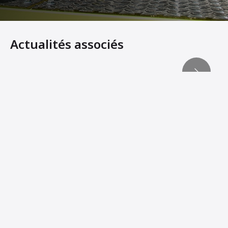
Actualités associés
Plus de 40 finisseurs ABG 8820 déployés pour la rénovat
The ABG paver outperforms the competition on the LTA j
L'avantage ABG
Des revêtements plus lisses, des centaines d’heures de 
La société Ammann Group achève l’acquisition des finis
Ammann conclut un accord pour l'acquisition de l'activit