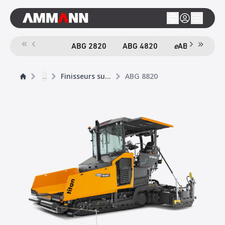
ABG 2820
ABG 4820
e
ABG 4820
...
Finisseurs sur chenilles
ABG 8820