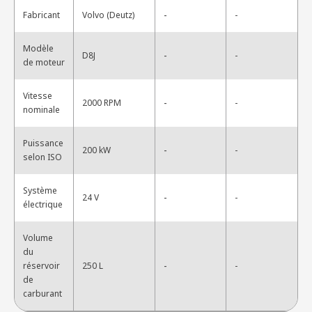
-
Fabricant
Volvo (Deutz)
-
Modèle
-
D8J
-
de moteur
Vitesse
-
2000 RPM
-
nominale
Puissance
-
200 kW
-
selon ISO
Système
-
24 V
-
électrique
Volume
du
-
réservoir
250 L
-
de
carburant