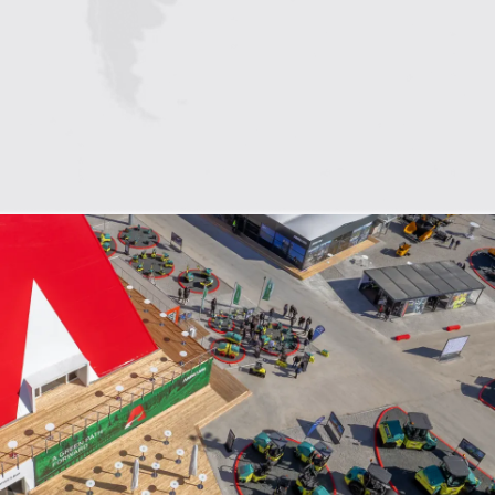
1
2
3
4
5
6
7
8
9
10
11
12
13