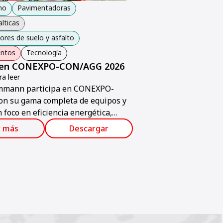
no
Pavimentadoras
alticas
res de suelo y asfalto
entos
Tecnología
en CONEXPO-CON/AGG 2026
a leer
mmann participa en CONEXPO-
n su gama completa de equipos y
 foco en eficiencia energética,
ad y digitalización.
r más
Descargar