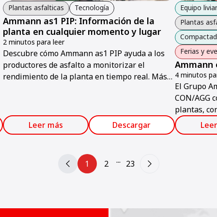
Plantas asfalticas
Tecnología
Equipo livia
Ammann as1 PIP: Información de la
Plantas asf
planta en cualquier momento y lugar
Compactado
2 minutos para leer
Ferias y ev
Descubre cómo Ammann as1 PIP ayuda a los
Ammann 
productores de asfalto a monitorizar el
4 minutos par
rendimiento de la planta en tiempo real. Más
El Grupo A
info.
CON/AGG co
plantas, con
sostenibilid
Leer más
Descargar
Lee
...
1
2
23