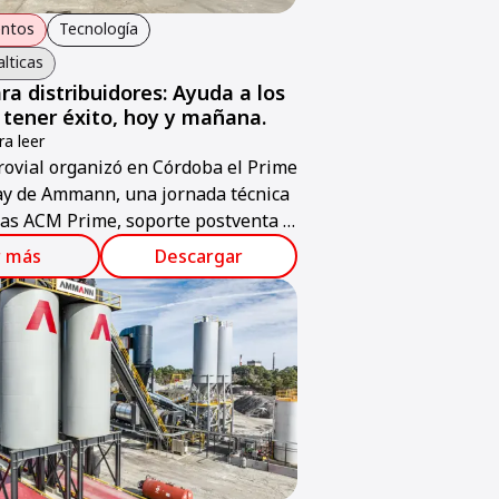
entos
Tecnología
alticas
ra distribuidores: Ayuda a los
a tener éxito, hoy y mañana.
a leer
ovial organizó en Córdoba el Prime
ay de Ammann, una jornada técnica
as ACM Prime, soporte postventa y
 ABC ValueTec.
r más
Descargar