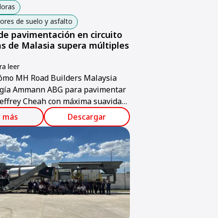
oras
res de suelo y asfalto
de pavimentación en circuito
as de Malasia supera múltiples
a leer
ómo MH Road Builders Malaysia
ogía Ammann ABG para pavimentar
 Jeffrey Cheah con máxima suavidad
r más
Descargar