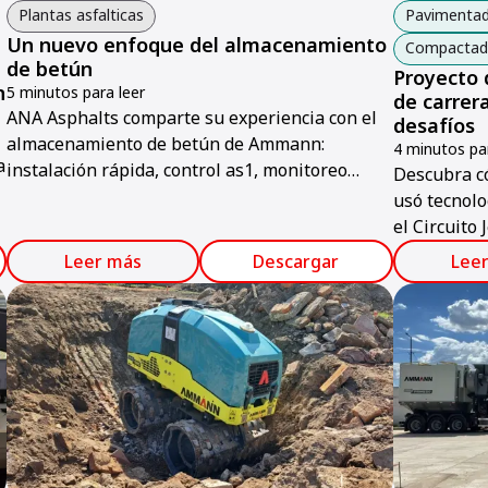
Plantas asfalticas
Pavimentad
Un nuevo enfoque del almacenamiento
Compactado
de betún
Proyecto 
n
5 minutos para leer
de carrer
ANA Asphalts comparte su experiencia con el
desafíos
almacenamiento de betún de Ammann:
4 minutos par
a
instalación rápida, control as1, monitoreo
Descubra c
remoto y eficiencia energética.
usó tecnol
el Circuito
y precisión.
Leer más
Descargar
Lee