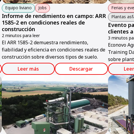
Equipo liviano
Jobs
Ferias y ev
Informe de rendimiento en campo: ARR
Plantas asf
1585-2 en condiciones reales de
Evento pa
construcción
clientes 
2 minutos para leer
3 minutos par
El ARR 1585-2 demuestra rendimiento,
Econovo Agr
fiabilidad y eficiencia en condiciones reales de
Training D
construcción sobre diversos tipos de suelo.
sobre plant
soluciones
Leer más
Descargar
Lee