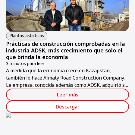
Plantas asfalticas
Prácticas de construcción comprobadas en la
industria ADSK, más crecimiento que solo el
que brinda la economía
3 minutos para leer
A medida que la economía crece en Kazajistán,
también lo hace Almaty Road Construction Company.
La empresa, conocida además como ADSK, adquirió su
primera planta Ammann mezcladora de asfalto en
Leer más
2001 y compró 2 más desde entonces.
Descargar