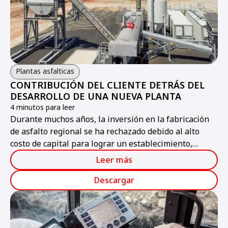
Plantas asfalticas
CONTRIBUCIÓN DEL CLIENTE DETRÁS DEL
DESARROLLO DE UNA NUEVA PLANTA
4 minutos para leer
Durante muchos años, la inversión en la fabricación
de asfalto regional se ha rechazado debido al alto
costo de capital para lograr un establecimiento,
contra el retorno de inversión para una cantidad
Leer más
limitada de toneladas producidas en el área.
Descargar