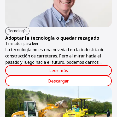
Tecnología
Adoptar la tecnología o quedar rezagado
1 minutos para leer
La tecnología no es una novedad en la industria de
construcción de carreteras. Pero al mirar hacia el
pasado y luego hacia el futuro, podemos darnos
cuenta de que nos encontramos en medio de una
Leer más
revolución tecnológica que beneficiará a aquellos que
se adapten a los cambios. Todos los demás, quedarán
Descargar
rezagados.