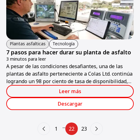
Plantas asfalticas
Tecnología
7 pasos para hacer durar su planta de asfalto
3 minutos para leer
A pesar de las condiciones desafiantes, una de las
plantas de asfalto perteneciente a Colas Ltd. continúa
logrando un 98 por ciento de tasa de disponibilidad,
aun cuando debe operar en un entorno
Leer más
extremadamente difícil.
Descargar
...
1
22
23