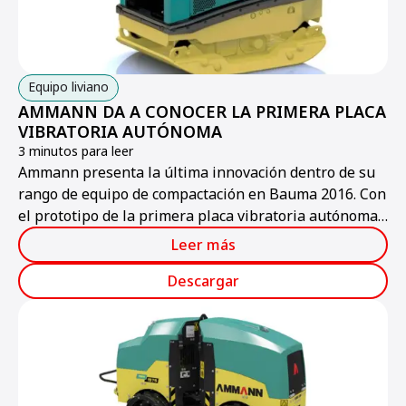
Equipo liviano
AMMANN DA A CONOCER LA PRIMERA PLACA
VIBRATORIA AUTÓNOMA
3 minutos para leer
Ammann presenta la última innovación dentro de su
rango de equipo de compactación en Bauma 2016. Con
el prototipo de la primera placa vibratoria autónoma,
Ammann ofrece a los visitantes un vistazo de la placa
Leer más
vibratoria del mañana.
Descargar