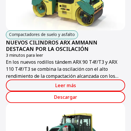
Compactadores de suelo y asfalto
NUEVOS CILINDROS ARX AMMANN
DESTACAN POR LA OSCILACIÓN
3 minutos para leer
En los nuevos rodillos tándem ARX 90 T4f/T3 y ARX
110 T4f/T3 se combina la oscilación con el alto
rendimiento de la compactación alcanzada con los
sistemas clásicos de los rodillos tándem Ammann.
Leer más
Descargar