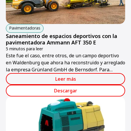
Pavimentadoras
Saneamiento de espacios deportivos con la
pavimentadora Ammann AFT 350 E
5 minutos para leer
Este fue el caso, entre otros, de un campo deportivo
en Waldenburg que ahora ha reconstruido y arreglado
la empresa Grünland GmbH de Bernsdorf. Para
conseguir un estado final del campo deportivo óptimo
Leer más
y con alta precisión, la empresa empleó una
pavimentadora
Descargar