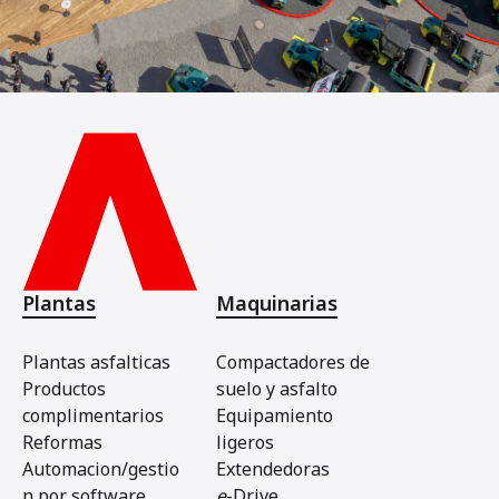
Plantas
Maquinarias
Plantas asfalticas
Compactadores de
Productos
suelo y asfalto
complimentarios
Equipamiento
Reformas
ligeros
Automacion/gestio
Extendedoras
n por software
e
-Drive