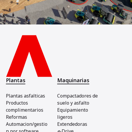
Plantas
Maquinarias
Plantas asfalticas
Compactadores de
Productos
suelo y asfalto
complimentarios
Equipamiento
Reformas
ligeros
Automacion/gestio
Extendedoras
n por software
e
-Drive