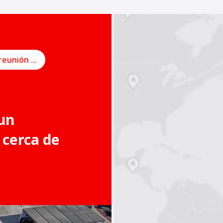
Programe una reunión en línea
un
 cerca de