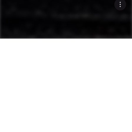
...
Plantas asfalticas
Componentes principales
Componentes centrales
confiables e innovadores
para una producción
superior de asfalto