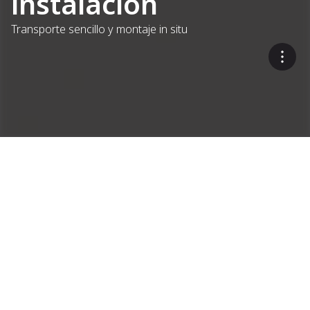
instalación
Transporte sencillo y montaje in situ
Soluciones eficaces y
flexibles
Contenedores