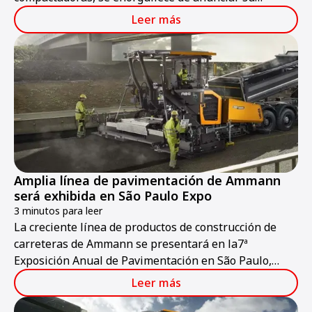
participación en Bauma ConExpo India 2024.
Leer más
Amplia línea de pavimentación de Ammann
será exhibida en São Paulo Expo
3 minutos para leer
La creciente línea de productos de construcción de
carreteras de Ammann se presentará en la7ª
Exposición Anual de Pavimentación en São Paulo,
Brasil, del 22 al 24 de octubre. Expertos de Ammann
Leer más
estarán en el stand NR 64 para hablar sobre las
extendedoras, los equipos de compactación livianos y