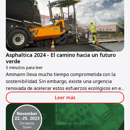
pesados y las plantas mezcladoras de asfalto de la
empresa.
Asphaltica 2024 - El camino hacia un futuro
verde
5 minutos para leer
Ammann lleva mucho tiempo comprometida con la
sostenibilidad. Sin embargo, existe una urgencia
renovada de acelerar estos esfuerzos ecológicos en el
interés global. La construcción de carreteras
Leer más
ecológicas es el objetivo de Ammann hoy y en el
futuro.