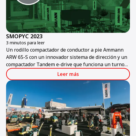
SMOPYC 2023
3 minutos para leer
Un rodillo compactador de conductor a pie Ammann
ARW 65-S con un innovador sistema de dirección y un
compactador Tandem e-drive que funciona un turno
completo son algunos de los productos Ammann
Leer más
presentados en la feria de obras públicas y
construcción.