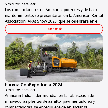
5 minutos para leer
Los compactadores de Ammann, potentes y de bajo
mantenimiento, se presentarán en la American Rental
Association (ARA) Show 2025, que se celebrará en el
Centro de Convenciones de Las Vegas del jueves 30 de
Leer más
enero al sábado 1 de febrero.
bauma ConExpo India 2024
3 minutos para leer
Ammann India, líder mundial en la fabricación de
innovadoras plantas de asfalto, pavimentadoras y
compactadoras, se enorgullece de anunciar su