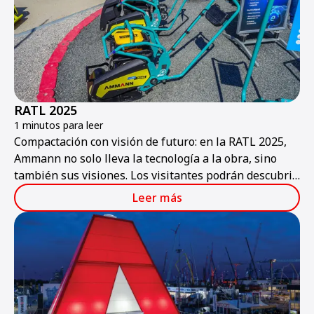
RATL 2025
1 minutos para leer
Compactación con visión de futuro: en la RATL 2025,
Ammann no solo lleva la tecnología a la obra, sino
también sus visiones. Los visitantes podrán descubrir
una gama de máquinas que combina potencia,
Leer más
sostenibilidad y tecnologías inteligentes, preparadas
para la obra del mañana.