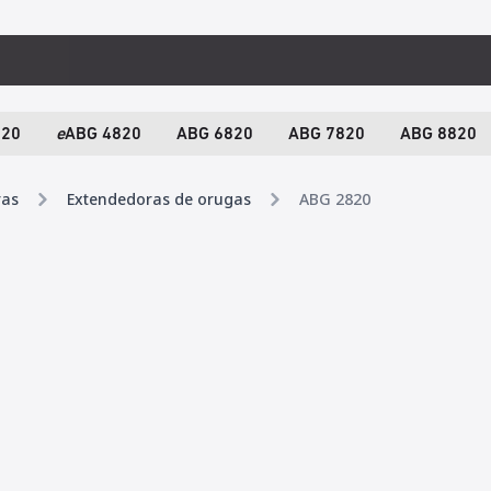
820
e
ABG 4820
ABG 6820
ABG 7820
ABG 8820
ras
Extendedoras de orugas
ABG 2820