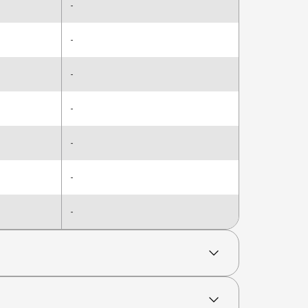
-
-
-
-
-
-
-