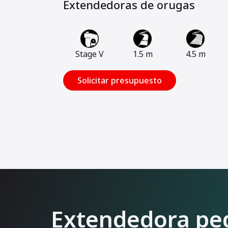
Extendedoras de orugas
Stage V
1.5 m
4.5 m
Solicitar presupuesto
Extendedora pe