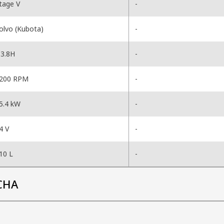
tage V
-
olvo (Kubota)
-
3.8H
-
200 RPM
-
5.4 kW
-
4 V
-
10 L
-
CHA