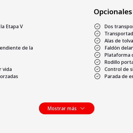
Opcionales
la Etapa V
Dos transpo
Transportad
Alas de tolv
endiente de la
Faldón dela
Plataforma d
Rodillo por
r vida
Control de s
forzadas
Parada de e
Mostrar más