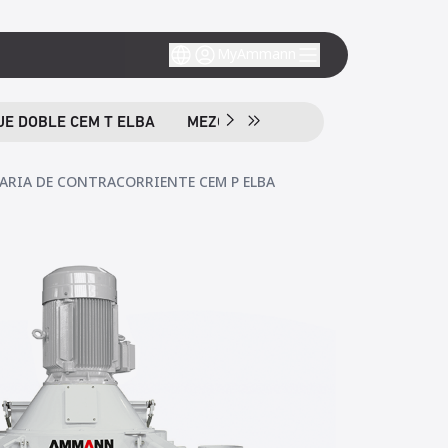
MyAmmann
E DOBLE CEM T ELBA
MEZCLADORA FORZADA DE LABORATO
ARIA DE CONTRACORRIENTE CEM P ELBA