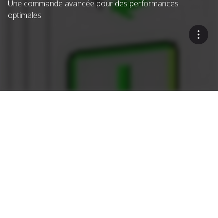
Une commande avancée pour des performances
optimales
À toute épreuve
Qu'est-ce qui distingue les postes
Ammann des autres ?