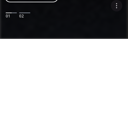
01
02
Ammann: expertise reconnue des postes
d'enrobage et en compactage
Catégories
Gamme de produits
Postes d'enrobage
Centrales à Béton