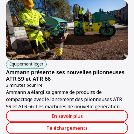
Équipement léger
Ammann présente ses nouvelles pilonneuses
ATR 59 et ATR 66
3 minutes pour lire
Ammann a élargi sa gamme de produits de
compactage avec le lancement des pilonneuses ATR
59 et ATR 66. Les machines de nouvelle génération
offrent une valeur ajoutée mesurable aux
En savoir plus
entrepreneurs grâce à une productivité accrue, une
ergonomie améliorée et une facilité d'entretien
Téléchargements