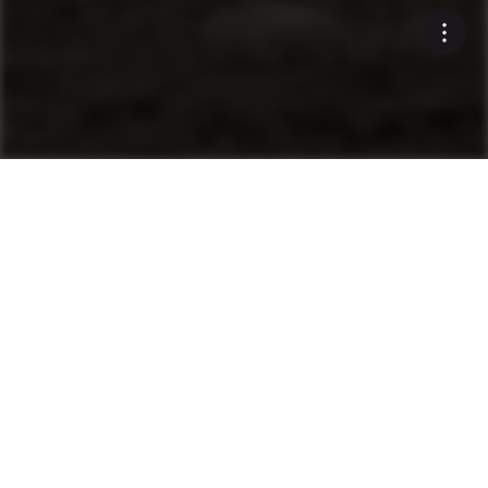
Machines
Finisseurs
Recherche de produits
Mini Finisseurs
Finisseurs sur chenilles
Finisseurs sur pneus
Après-vente et maintenance