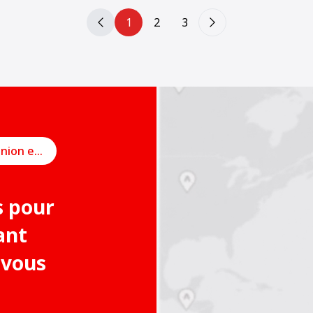
1
2
3
Planifier une réunion en ligne
s pour
ant
 vous