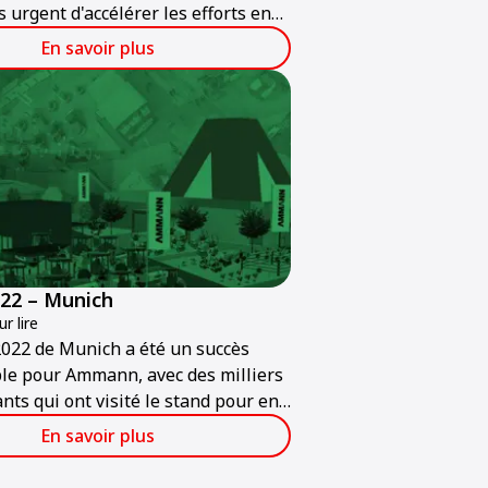
s urgent d'accélérer les efforts en
'environnement dans l'intérêt du
En savoir plus
r. La construction de routes vertes
tif d'Ammann aujourd'hui et à
22 – Munich
r lire
022 de Munich a été un succès
le pour Ammann, avec des milliers
ants qui ont visité le stand pour en
sur les produits et les services
En savoir plus
mmann.