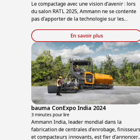
Le compactage avec une vision d'avenir : lors
du salon RATL 2025, Ammann ne se contente
pas d'apporter de la technologie sur les
chantiers, mais aussi des solutions pour
l'avenir. Les visiteurs découvriront une gamme
En savoir plus
de machines alliant puissance, durabilité et
technologies intelligentes, prêtes pour les
chantiers de demain.
bauma ConExpo India 2024
3 minutes pour lire
Ammann India, leader mondial dans la
fabrication de centrales d'enrobage, finisseur
et compacteurs innovants, est fier d'annoncer