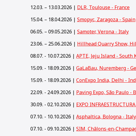
12.03. – 13.03.2026 |
DLR, Toulouse - France
15.04. – 18.04.2026 |
Smopyc, Zaragoza - Spain
06.05. – 09.05.2026 |
Samoter, Verona - Italy
23.06. – 25.06.2026 |
Hillhead Quarry Show, Hi
08.07. - 10.07.2026 |
APTE, Jeju Island - South 
15.09. - 18.09.2026 |
GaLaBau, Nuremberg - G
15
.09. - 18.09.2026 |
ConExpo India, Delhi - Ind
22.09. - 24.09.2026 |
Paving Expo, São Paulo - B
30.09. - 02.10.2026 |
EXPO INFRAESTRUCTURA y
07.10. - 10.10.2026 |
Asphaltica, Bologna - Italy
07.10. - 09.10.2026 |
SIM, Châlons-en-Champag