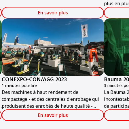
plus en plu
lors d'une journée portes ouvertes le 25
faveur de l
novembre.
En savoir plus
monde entie
est l'objec
l'avenir.
CONEXPO-CON/AGG 2023
Bauma 20
1 minutes pour lire
3 minutes pou
Des machines à haut rendement de
La Bauma 2
t
compactage - et des centrales d'enrobage qui
incontestab
s
produisent des enrobés de haute qualité -
de particip
seront exposées sur le stand Ammann à
savoir plus 
En savoir plus
CONEXPO-CON/AGG 2023.
qu’offre A