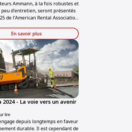
eurs Ammann, à la fois robustes et
 peu d'entretien, seront présentés
25 de l'American Rental Association
e tiendra au Las Vegas Convention
eudi 30 janvier au samedi 1er
En savoir plus
 2024 - La voie vers un avenir
r lire
ngage depuis longtemps en faveur
ement durable. Il est cependant de