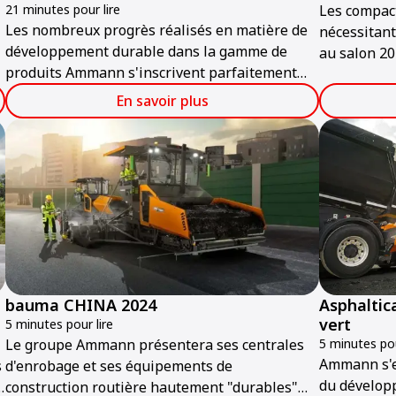
21 minutes pour lire
Les compact
Les nombreux progrès réalisés en matière de
nécessitant
développement durable dans la gamme de
au salon 20
produits Ammann s'inscrivent parfaitement
(ARA) qui s
dans le cadre de bauma 2025, qui se tiendra à
Center du j
En savoir plus
Munich du 7 au 13 avril.
février.
bauma CHINA 2024
Asphaltica
vert
5 minutes pour lire
Le groupe Ammann présentera ses centrales
5 minutes pou
Ammann s'e
s
d'enrobage et ses équipements de
du développ
construction routière hautement "durables"