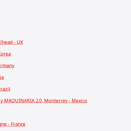
llhead - UK
Korea
ermany
ia
razil
 MAQUINARIA 2.0, Monterrey - Mexico
ne - France