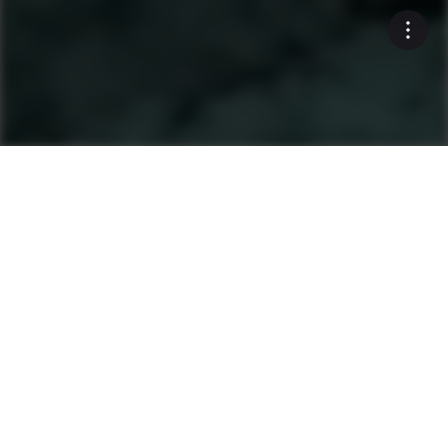
Machines
Compacteurs de sol et d'enrobés
Recherche de produits
Compacteurs monobille
Compacteurs tandem
Compacteurs sur pneumatiques
Après-vente et maintenance