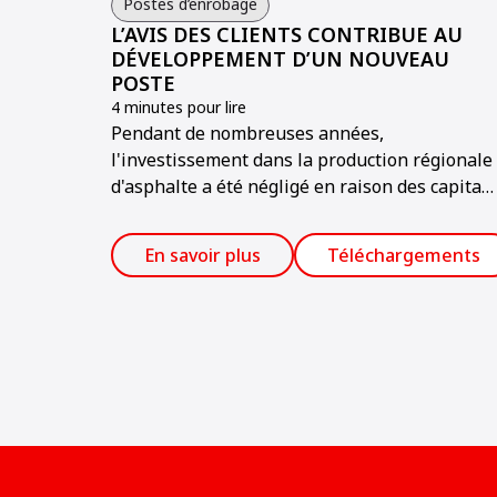
Postes d’enrobage
L’AVIS DES CLIENTS CONTRIBUE AU
DÉVELOPPEMENT D’UN NOUVEAU
POSTE
4 minutes pour lire
Pendant de nombreuses années,
l'investissement dans la production régionale
d'asphalte a été négligé en raison des capitau
élevés requis pour établir une installation pa
rapport au retour sur investissement de la
En savoir plus
Téléchargements
quantité limitée produite dans le secteur.