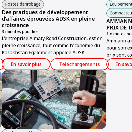
Postes d’enrobage
Équipement
Des pratiques de développement
Compacteurs
d’affaires éprouvées ADSK en pleine
AMMANN 
croissance
PRIX DE 
3 minutes pour lire
1 minutes pou
L’entreprise Almaty Road Construction, est en
Ammann a r
pleine croissance, tout comme l’économie du
pour son ex
Kazakhstan.Egalement appelée ADSK,
prix sont c
l’entreprise a acheté son premier poste
distinction
En savoir plus
Téléchargements
En savo
d’enrobage en 2001 et en acheté deux de plus
depuis.