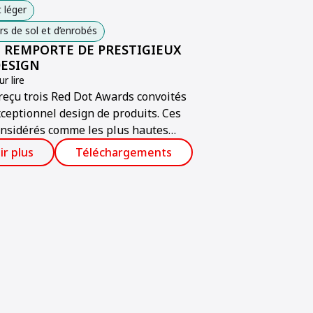
 léger
 de sol et d’enrobés
REMPORTE DE PRESTIGIEUX
DESIGN
r lire
eçu trois Red Dot Awards convoités
ceptionnel design de produits. Ces
onsidérés comme les plus hautes
s d’Europe en termes de design.
ir plus
Téléchargements