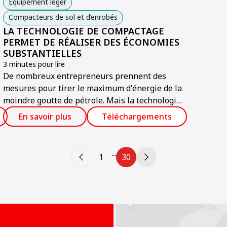
Équipement léger
Compacteurs de sol et d’enrobés
LA TECHNOLOGIE DE COMPACTAGE
PERMET DE RÉALISER DES ÉCONOMIES
SUBSTANTIELLES
3 minutes pour lire
De nombreux entrepreneurs prennent des
x
mesures pour tirer le maximum d'énergie de la
r
moindre goutte de pétrole. Mais la technologie
de compactage, l'une des constructions
En savoir plus
Téléchargements
routières les plus performantes, est passée
inaperçue pour beaucoup.
...
1
30