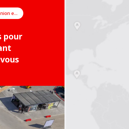
Planifier une réunion en ligne
s pour
ant
 vous